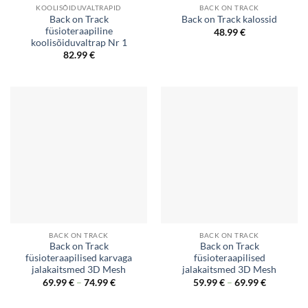
KOOLISÕIDUVALTRAPID
BACK ON TRACK
Back on Track
Back on Track kalossid
füsioteraapiline
48.99
€
koolisõiduvaltrap Nr 1
82.99
€
BACK ON TRACK
BACK ON TRACK
Back on Track
Back on Track
füsioteraapilised karvaga
füsioteraapilised
jalakaitsmed 3D Mesh
jalakaitsmed 3D Mesh
Price
Price
69.99
€
–
74.99
€
59.99
€
–
69.99
€
range:
range:
69.99 €
59.99 €