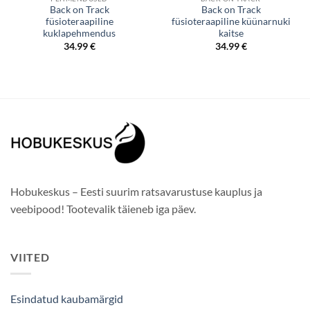
Back on Track
Back on Track
füsioteraapiline
füsioteraapiline küünarnuki
kuklapehmendus
kaitse
34.99
€
34.99
€
Hobukeskus – Eesti suurim ratsavarustuse kauplus ja
veebipood! Tootevalik täieneb iga päev.
VIITED
Esindatud kaubamärgid