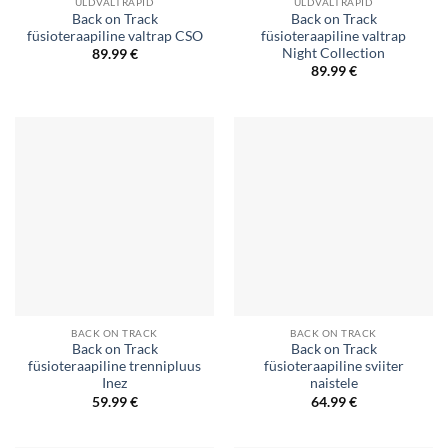
ÜLDVALTRAPID
ÜLDVALTRAPID
Back on Track
Back on Track
füsioteraapiline valtrap CSO
füsioteraapiline valtrap
Night Collection
89.99
€
89.99
€
BACK ON TRACK
BACK ON TRACK
Back on Track
Back on Track
füsioteraapiline trennipluus
füsioteraapiline sviiter
Inez
naistele
59.99
€
64.99
€