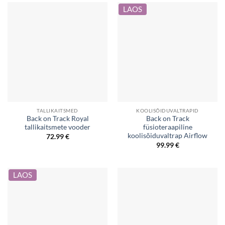
LAOS
TALLIKAITSMED
KOOLISÕIDUVALTRAPID
Back on Track Royal
Back on Track
tallikaitsmete vooder
füsioteraapiline
koolisõiduvaltrap Airflow
72.99
€
99.99
€
LAOS