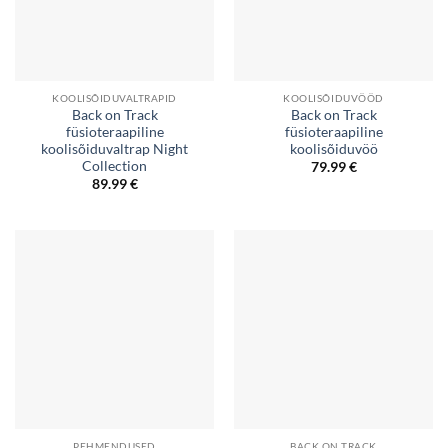
KOOLISÕIDUVALTRAPID
KOOLISÕIDUVÖÖD
Back on Track
Back on Track
füsioteraapiline
füsioteraapiline
koolisõiduvaltrap Night
koolisõiduvöö
Collection
79.99
€
89.99
€
PEHMENDUSED
BACK ON TRACK