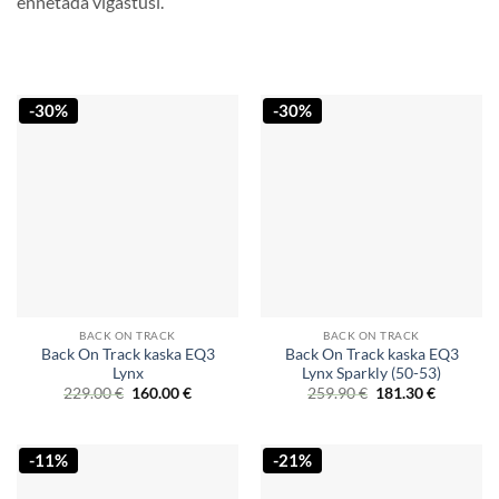
ennetada vigastusi.
-30%
-30%
BACK ON TRACK
BACK ON TRACK
Back On Track kaska EQ3
Back On Track kaska EQ3
Lynx
Lynx Sparkly (50-53)
Original
Current
Original
Current
229.00
€
160.00
€
259.90
€
181.30
€
price
price
price
price
was:
is:
was:
is:
229.00 €.
160.00 €.
259.90 €.
181.30 €.
-11%
-21%