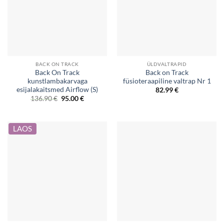
BACK ON TRACK
ÜLDVALTRAPID
Back On Track
Back on Track
kunstlambakarvaga
füsioteraapiline valtrap Nr 1
esijalakaitsmed Airflow (S)
82.99
€
Original
Current
136.90
€
95.00
€
price
price
was:
is:
136.90 €.
95.00 €.
LAOS