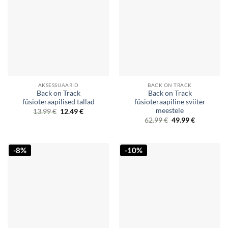
AKSESSUAARID
BACK ON TRACK
Back on Track
Back on Track
füsioteraapilised tallad
füsioteraapiline sviiter
meestele
Original
Current
13.99
€
12.49
€
price
price
Original
Current
62.99
€
49.99
€
was:
is:
price
price
13.99 €.
12.49 €.
was:
is:
62.99 €.
49.99 €.
-8%
-10%