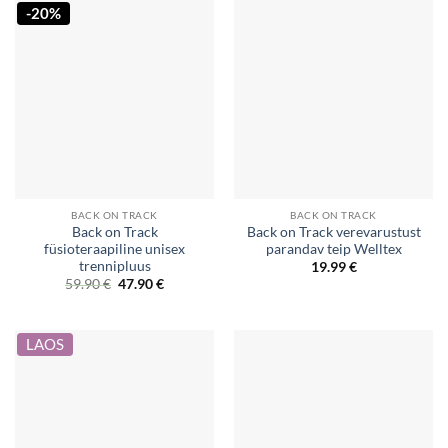
-20%
BACK ON TRACK
BACK ON TRACK
Back on Track
Back on Track verevarustust
füsioteraapiline unisex
parandav teip Welltex
trennipluus
19.99
€
Original
Current
59.90
€
47.90
€
price
price
was:
is:
59.90 €.
47.90 €.
LAOS