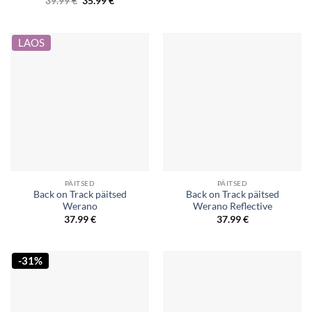
Original
Current
39.99
€
35.99
€
was:
is:
price
price
47.90 €.
37.50 €.
was:
is:
39.99 €.
35.99 €.
LAOS
PÄITSED
PÄITSED
Back on Track päitsed
Back on Track päitsed
Werano
Werano Reflective
37.99
€
37.99
€
-31%