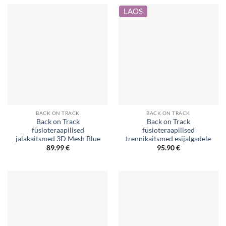
through
through
74.99 €
69.99 €
LAOS
BACK ON TRACK
BACK ON TRACK
Back on Track
Back on Track
füsioteraapilised
füsioteraapilised
jalakaitsmed 3D Mesh Blue
trennikaitsmed esijalgadele
89.99
€
95.90
€