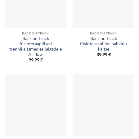
BACK ON TRACK
BACK ON TRACK
Back on Track
Back on Track
füsioteraapilised
füsioteraapiline pahkluu
trennikaitsmed esijalgadele
kaitse
Airflow
39.99
€
99.99
€