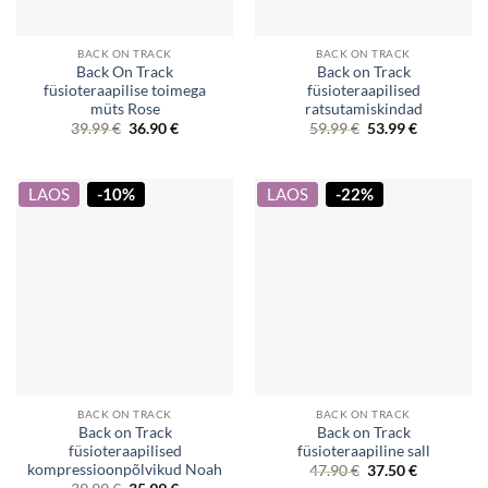
BACK ON TRACK
BACK ON TRACK
Back On Track
Back on Track
füsioteraapilise toimega
füsioteraapilised
müts Rose
ratsutamiskindad
Original
Current
Original
Current
39.99
€
36.90
€
59.99
€
53.99
€
price
price
price
price
was:
is:
was:
is:
39.99 €.
36.90 €.
59.99 €.
53.99 €.
LAOS
-10%
LAOS
-22%
BACK ON TRACK
BACK ON TRACK
Back on Track
Back on Track
füsioteraapilised
füsioteraapiline sall
kompressioonpõlvikud Noah
Original
Current
47.90
€
37.50
€
price
price