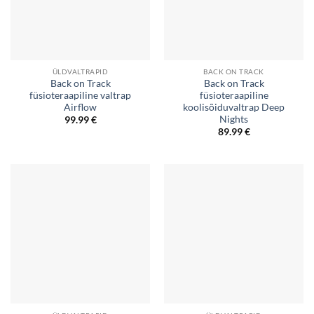
ÜLDVALTRAPID
BACK ON TRACK
Back on Track
Back on Track
füsioteraapiline valtrap
füsioteraapiline
Airflow
koolisõiduvaltrap Deep
Nights
99.99
€
89.99
€