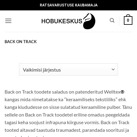
Skip
RATSAVARUSTUSE KAUBAMAJA
to
content
0
BACK ON TRACK
Back on Track toodete saladus on patenderitud Welltex
®
kangas mida nimetatakse ka “keraamiliseks tekstiiliks” ehk
kanga kiududesse on sisse sulatatud keraamiline pulber. Tänu
sellele on Back on Track toodetel eriline omadus peegeldada
tagasi keha soojust infrapuna kiirguse vormis. Back on Track
tooted aitavad taastuda traumadest, parandada sooritusi ja