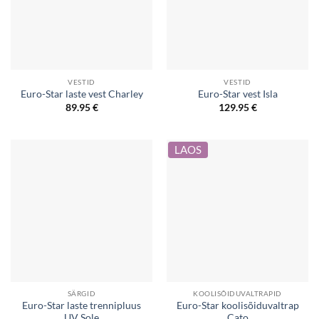
VESTID
VESTID
Euro-Star laste vest Charley
Euro-Star vest Isla
89.95
€
129.95
€
LAOS
SÄRGID
KOOLISÕIDUVALTRAPID
Euro-Star laste trennipluus
Euro-Star koolisõiduvaltrap
UV Sole
Cato