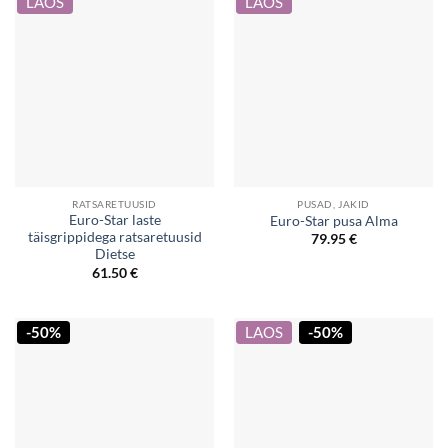
LAOS
LAOS
RATSARETUUSID
PUSAD, JAKID
Euro-Star laste
Euro-Star pusa Alma
täisgrippidega ratsaretuusid
79.95
€
Dietse
61.50
€
-50%
LAOS
-50%