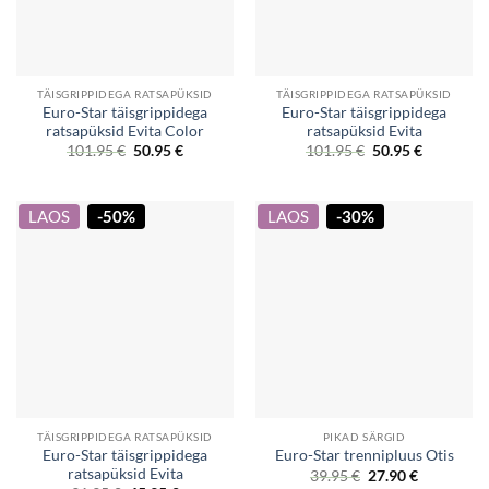
TÄISGRIPPIDEGA RATSAPÜKSID
TÄISGRIPPIDEGA RATSAPÜKSID
Euro-Star täisgrippidega
Euro-Star täisgrippidega
ratsapüksid Evita Color
ratsapüksid Evita
Original
Current
Original
Current
101.95
€
50.95
€
101.95
€
50.95
€
price
price
price
price
was:
is:
was:
is:
101.95 €.
50.95 €.
101.95 €.
50.95 €.
LAOS
-50%
LAOS
-30%
TÄISGRIPPIDEGA RATSAPÜKSID
PIKAD SÄRGID
Euro-Star täisgrippidega
Euro-Star trennipluus Otis
ratsapüksid Evita
Original
Current
39.95
€
27.90
€
price
price