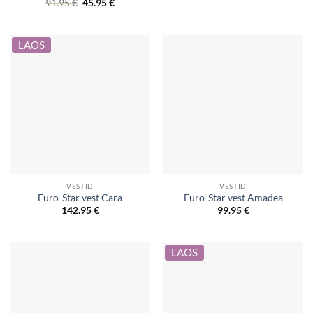
Original
Current
91.95
€
45.95
€
was:
is:
price
price
39.95 €.
27.90 €.
was:
is:
91.95 €.
45.95 €.
LAOS
VESTID
VESTID
Euro-Star vest Cara
Euro-Star vest Amadea
142.95
€
99.95
€
LAOS