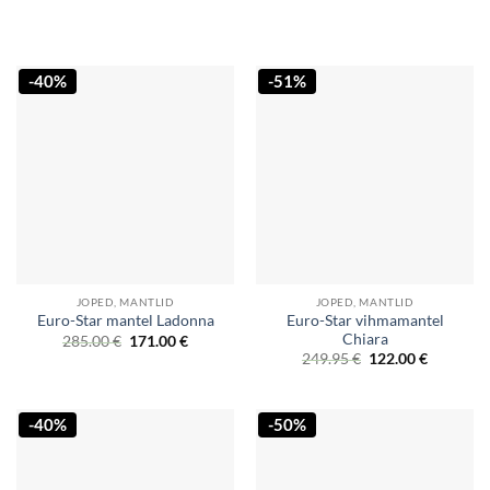
-40%
-51%
JOPED, MANTLID
JOPED, MANTLID
Euro-Star vihmamantel
Euro-Star mantel Ladonna
Chiara
Original
Current
285.00
€
171.00
€
price
price
Original
Current
249.95
€
122.00
€
was:
is:
price
price
285.00 €.
171.00 €.
was:
is:
249.95 €.
122.00 €.
-40%
-50%