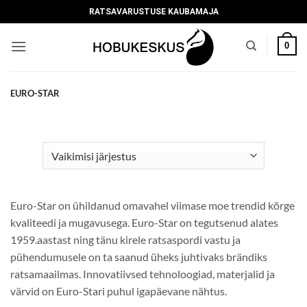
Skip
RATSAVARUSTUSE KAUBAMAJA
to
content
0
EURO-STAR
Euro-Star on ühildanud omavahel viimase moe trendid kõrge
kvaliteedi ja mugavusega. Euro-Star on tegutsenud alates
1959.aastast ning tänu kirele ratsaspordi vastu ja
pühendumusele on ta saanud üheks juhtivaks brändiks
ratsamaailmas. Innovatiivsed tehnoloogiad, materjalid ja
värvid on Euro-Stari puhul igapäevane nähtus.