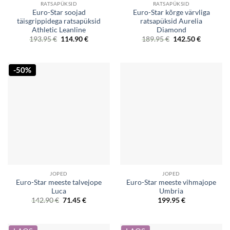
RATSAPÜKSID
RATSAPÜKSID
Euro-Star soojad
Euro-Star kõrge värvliga
täisgrippidega ratsapüksid
ratsapüksid Aurelia
Athletic Leanline
Diamond
Original
Current
Original
Current
193.95
€
114.90
€
189.95
€
142.50
€
price
price
price
price
was:
is:
was:
is:
193.95 €.
114.90 €.
189.95 €.
142.50 €.
-50%
JOPED
JOPED
Euro-Star meeste talvejope
Euro-Star meeste vihmajope
Luca
Umbria
Original
Current
142.90
€
71.45
€
199.95
€
price
price
was:
is:
142.90 €.
71.45 €.