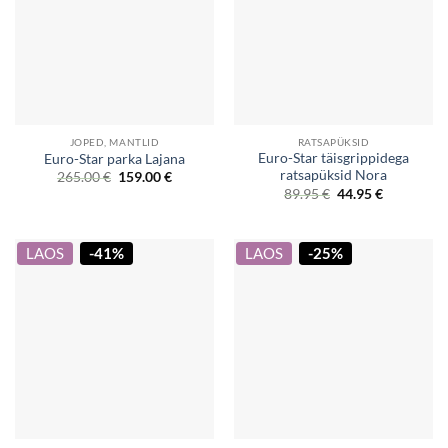
JOPED, MANTLID
RATSAPÜKSID
Euro-Star täisgrippidega
Euro-Star parka Lajana
ratsapüksid Nora
Original
Current
265.00
€
159.00
€
price
price
Original
Current
89.95
€
44.95
€
was:
is:
price
price
265.00 €.
159.00 €.
was:
is:
89.95 €.
44.95 €.
LAOS
-41%
LAOS
-25%