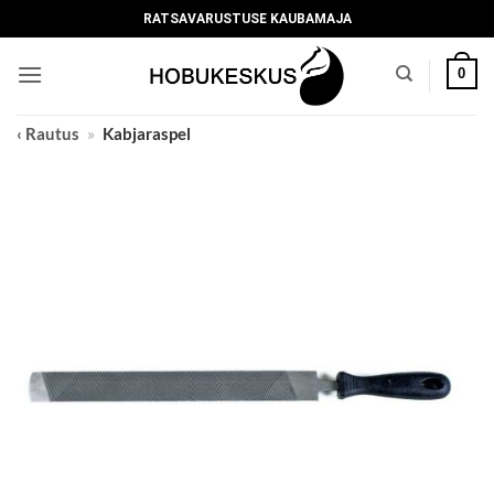
Skip
RATSAVARUSTUSE KAUBAMAJA
to
content
0
‹ Rautus
»
Kabjaraspel