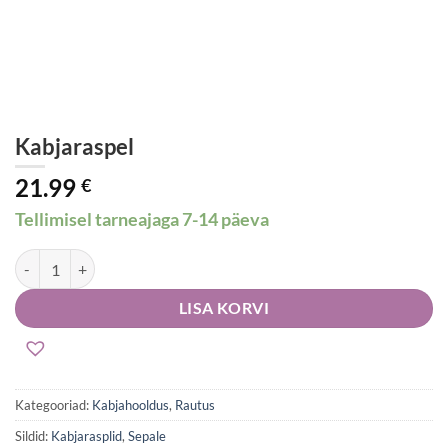
Kabjaraspel
21.99
€
Tellimisel tarneajaga 7-14 päeva
Kabjaraspel kogus
LISA KORVI
Kategooriad:
Kabjahooldus
,
Rautus
Sildid:
Kabjarasplid
,
Sepale