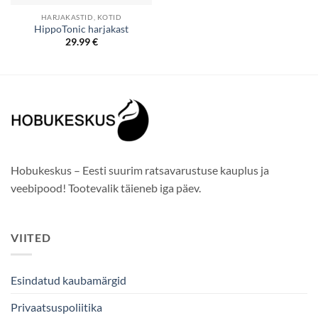
HARJAKASTID, KOTID
HippoTonic harjakast
29.99
€
Hobukeskus – Eesti suurim ratsavarustuse kauplus ja
veebipood! Tootevalik täieneb iga päev.
VIITED
Esindatud kaubamärgid
Privaatsuspoliitika