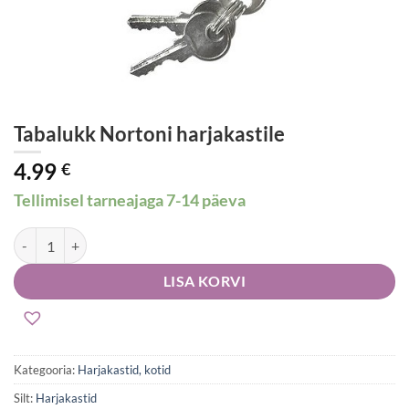
Tabalukk Nortoni harjakastile
4.99
€
Tellimisel tarneajaga 7-14 päeva
Tabalukk Nortoni harjakastile kogus
LISA KORVI
Kategooria:
Harjakastid, kotid
Silt:
Harjakastid