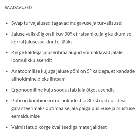
SAADAVUSED
Swap turvajalused tagavad mugavuse ja turvalisuse!
Jaluse väliskülg on liikuv 90°, et ratsaniku jalg kukkumise
korral jalusesse kinni ei jääks
Kerge kaldega jaluserihma augud võimaldavad jalale
loomulikku asendit
Anatoomilise kujuga jaluse põhi on 5° kaldega, et kandade
allhoidmine oleks lihtsam
Ergonoomiline kuju soodustab jala õiget asendit
Põhi on kombineeritud aukudest ja 3D struktuuridest
garanteerimaks optimaalse jala paigalpüsivuse ja mustuse
eemaldumise
Valmistatud kõrge kvaliteediga materjalidest