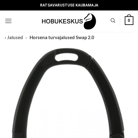
Skip
RATSAVARUSTUSE KAUBAMAJA
to
content
0
‹ Jalused
»
Horsena turvajalused Swap 2.0