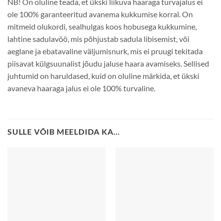
NB! On oluline teada, et ükski liikuva haaraga turvajalus ei
ole 100% garanteeritud avanema kukkumise korral. On
mitmeid olukordi, sealhulgas koos hobusega kukkumine,
lahtine sadulavöö, mis põhjustab sadula libisemist, või
aeglane ja ebatavaline väljumisnurk, mis ei pruugi tekitada
piisavat külgsuunalist jõudu jaluse haara avamiseks. Sellised
juhtumid on haruldased, kuid on oluline märkida, et ükski
avaneva haaraga jalus ei ole 100% turvaline.
SULLE VÕIB MEELDIDA KA…