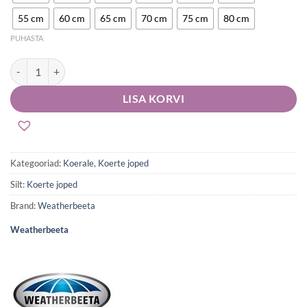
55 cm
60 cm
65 cm
70 cm
75 cm
80 cm
PUHASTA
Weatherbeeta koera jope Comfitec Premier Free kogus
LISA KORVI
Kategooriad:
Koerale
,
Koerte joped
Silt:
Koerte joped
Brand:
Weatherbeeta
Weatherbeeta