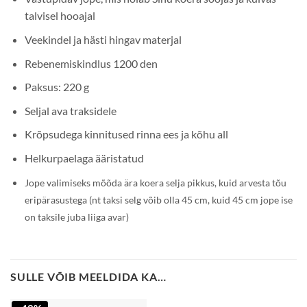
talvisel hooajal
Veekindel ja hästi hingav materjal
Rebenemiskindlus 1200 den
Paksus: 220 g
Seljal ava traksidele
Krõpsudega kinnitused rinna ees ja kõhu all
Helkurpaelaga ääristatud
Jope valimiseks mõõda ära koera selja pikkus, kuid arvesta tõu
eripärasustega (nt taksi selg võib olla 45 cm, kuid 45 cm jope ise
on taksile juba liiga avar)
SULLE VÕIB MEELDIDA KA…