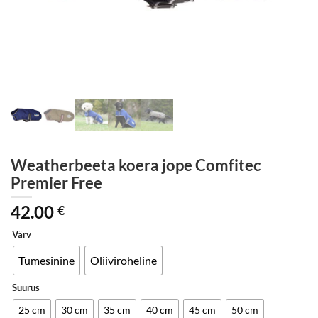
Weatherbeeta koera jope Comfitec
Premier Free
42.00
€
Värv
Tumesinine
Oliiviroheline
Suurus
25 cm
30 cm
35 cm
40 cm
45 cm
50 cm