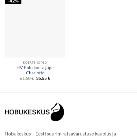
-42%
KOERTE JOPED
HV Polo koera jope
Charlotte
Original
Current
61.50
€
35.55
€
price
price
was:
is:
61.50 €.
35.55 €.
Hobukeskus – Eesti suurim ratsavarustuse kauplus ja