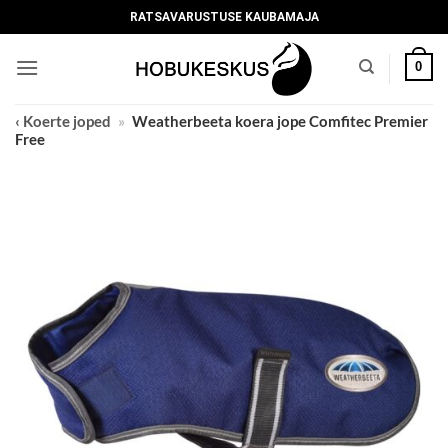
Skip
RATSAVARUSTUSE KAUBAMAJA
to
content
0
‹ Koerte joped
»
Weatherbeeta koera jope Comfitec Premier
Free