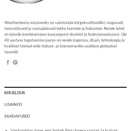
Weatherbeeta missiooniks on valmistada kõrgekvaliteedilisi, mugavaid,
innovatiivseid ja vastupidavaid tekke koertele ja hobustele. Nende tekid
on täiuslik kombinatsioon kaasaegsest disainist ja funktsionaalsusest. Üle
40 aastase tegutsemise juures on nende kogemus, disain, tehnoloogia ja
kvaliteet toonud neile hobuse- ja koeraomanike usalduse globaalsel
tasandil.
KIRJELDUS
LISAINFO
SAADAVUSED
Vastupidav jope, mis hoiab Sinu koera soojas ja kuivas