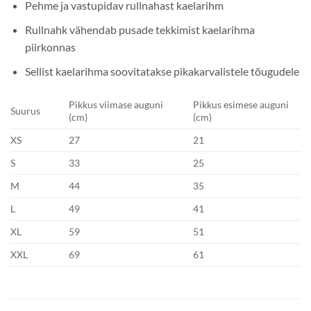
Pehme ja vastupidav rullnahast kaelarihm
Rullnahk vähendab pusade tekkimist kaelarihma
piirkonnas
Sellist kaelarihma soovitatakse pikakarvalistele tõugudele
Pikkus viimase auguni
Pikkus esimese auguni
Suurus
(cm)
(cm)
XS
27
21
S
33
25
M
44
35
L
49
41
XL
59
51
XXL
69
61