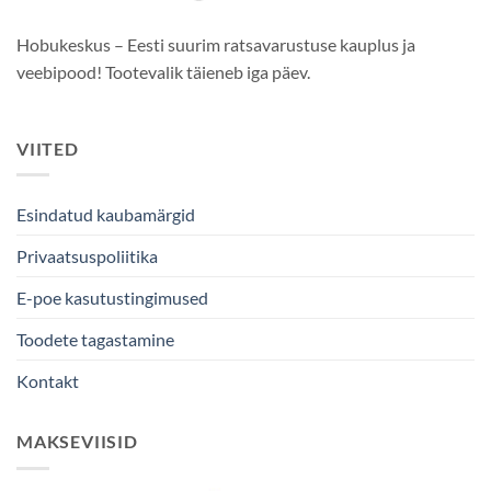
Hobukeskus – Eesti suurim ratsavarustuse kauplus ja
veebipood! Tootevalik täieneb iga päev.
VIITED
Esindatud kaubamärgid
Privaatsuspoliitika
E-poe kasutustingimused
Toodete tagastamine
Kontakt
MAKSEVIISID