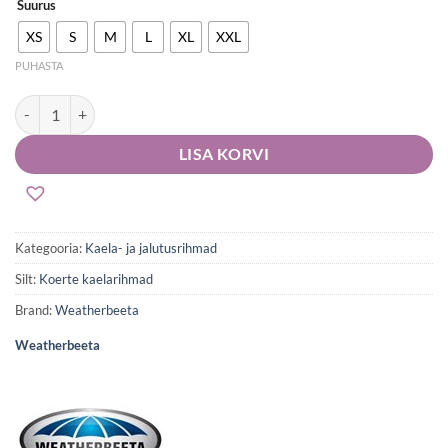
Suurus
XS
S
M
L
XL
XXL
PUHASTA
Weatherbeeta rullnahast koera kaelarihm kogus
LISA KORVI
Kategooria:
Kaela- ja jalutusrihmad
Silt:
Koerte kaelarihmad
Brand:
Weatherbeeta
Weatherbeeta