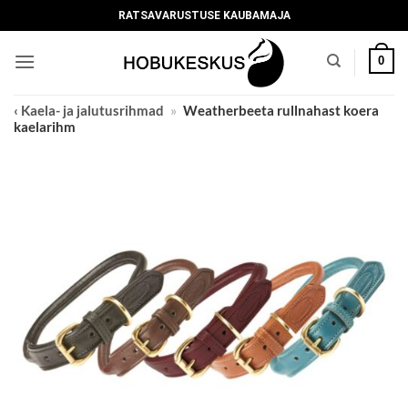
Skip
RATSAVARUSTUSE KAUBAMAJA
to
content
0
‹ Kaela- ja jalutusrihmad
»
Weatherbeeta rullnahast koera
kaelarihm