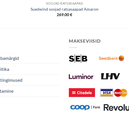
SOOJAD RATSASAAPAD
Suedwind soojad ratsasaapad Amaron
269.00
€
MAKSEVIISID
ubamärgid
itika
stingimused
stamine