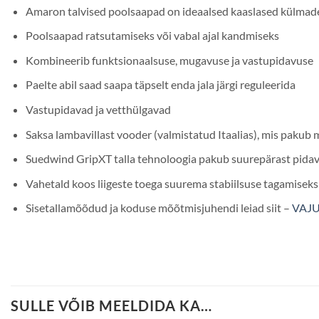
Amaron talvised poolsaapad on ideaalsed kaaslased külmad
Poolsaapad ratsutamiseks või vabal ajal kandmiseks
Kombineerib funktsionaalsuse, mugavuse ja vastupidavuse
Paelte abil saad saapa täpselt enda jala järgi reguleerida
Vastupidavad ja vetthülgavad
Saksa lambavillast vooder (valmistatud Itaalias), mis pakub 
Suedwind GripXT talla tehnoloogia pakub suurepärast pidavu
Vahetald koos liigeste toega suurema stabiilsuse tagamiseks
Sisetallamõõdud ja koduse mõõtmisjuhendi leiad siit –
VAJU
SULLE VÕIB MEELDIDA KA…