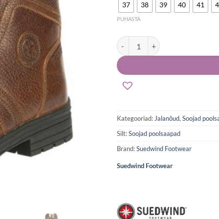
37
38
39
40
41
4
PUHASTA
Suedwind soojad poolsaapad Ama
Kategooriad:
Jalanõud
,
Soojad pools
Silt:
Soojad poolsaapad
Brand:
Suedwind Footwear
Suedwind Footwear