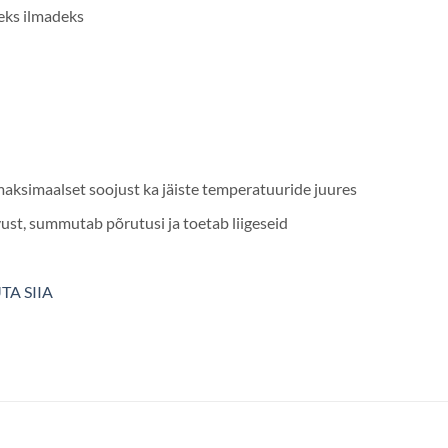
eks ilmadeks
maksimaalset soojust ka jäiste temperatuuride juures
st, summutab põrutusi ja toetab liigeseid
TA SIIA