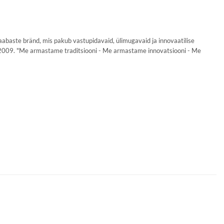
baste bränd, mis pakub vastupidavaid, ülimugavaid ja innovaatilise
 2009. "Me armastame traditsiooni - Me armastame innovatsiooni - Me