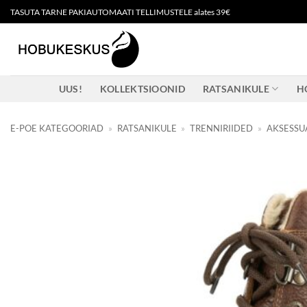
Skip
TASUTA TARNE PAKIAUTOMAATI TELLIMUSTELE alates 39€
to
content
UUS!
KOLLEKTSIOONID
RATSANIKULE
H
E-POE KATEGOORIAD
»
RATSANIKULE
»
TRENNIRIIDED
»
AKSESSU