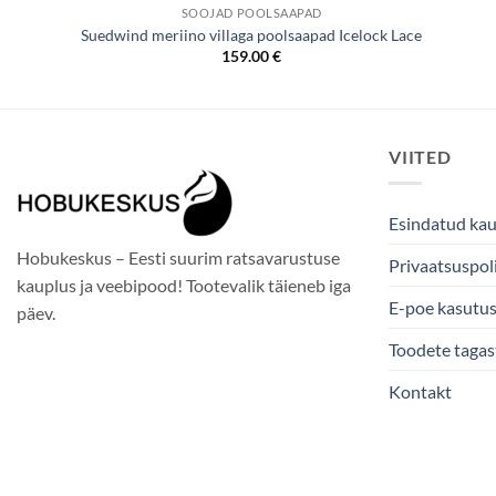
SOOJAD POOLSAAPAD
Suedwind meriino villaga poolsaapad Icelock Lace
159.00
€
VIITED
Esindatud ka
Hobukeskus – Eesti suurim ratsavarustuse
Privaatsuspoli
kauplus ja veebipood! Tootevalik täieneb iga
E-poe kasutu
päev.
Toodete taga
Kontakt