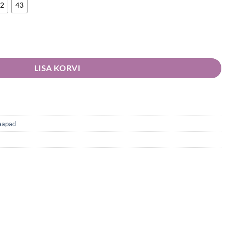
2
43
ron Lace kogus
LISA KORVI
aapad