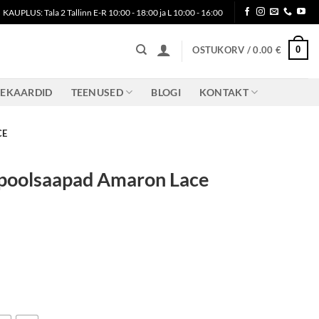
KAUPLUS: Tala 2 Tallinn E-R 10:00 - 18:00 ja L 10:00 - 16:00
0
OSTUKORV /
0.00
€
KEKAARDID
TEENUSED
BLOGI
KONTAKT
CE
 poolsaapad Amaron Lace