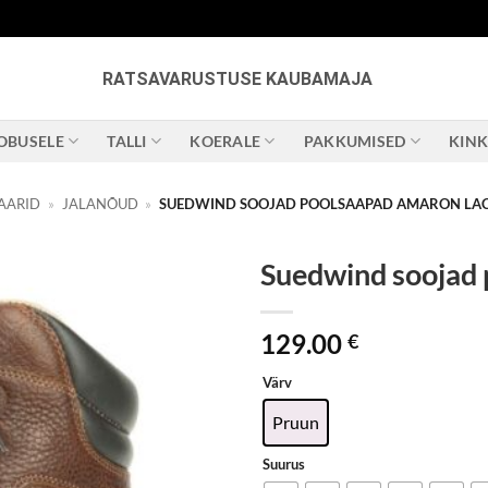
RATSAVARUSTUSE KAUBAMAJA
OBUSELE
TALLI
KOERALE
PAKKUMISED
KIN
AARID
»
JALANÕUD
»
SUEDWIND SOOJAD POOLSAAPAD AMARON LA
Suedwind soojad
129.00
€
Värv
Pruun
Suurus