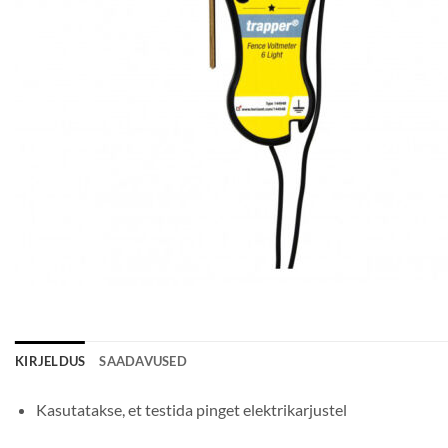
KIRJELDUS
SAADAVUSED
Kasutatakse, et testida pinget elektrikarjustel