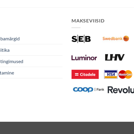
MAKSEVIISID
ubamärgid
itika
stingimused
stamine