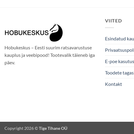
VIITED
Esindatud ka
Hobukeskus – Eesti suurim ratsavarustuse
Privaatsuspoli
kauplus ja veebipood! Tootevalik täieneb iga
E-poe kasutu
päev.
Toodete taga
Kontakt
Copyright 2026 ©
Tige Tihane OÜ