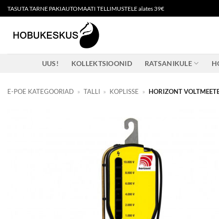
Skip
TASUTA TARNE PAKIAUTOMAATI TELLIMUSTELE alates 39€
to
content
UUS!
KOLLEKTSIOONID
RATSANIKULE
H
E-POE KATEGOORIAD
»
TALLI
»
KOPLISSE
»
HORIZONT VOLTMEET