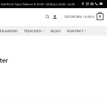
KAUPLUS: Tala 2 Tallinn E-R 10:00 - 18:00 ja L 10:00 - 16:00
0
OSTUKORV /
0.00
€
KEKAARDID
TEENUSED
BLOGI
KONTAKT
ter