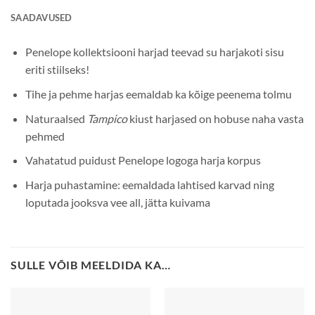
SAADAVUSED
Penelope kollektsiooni harjad teevad su harjakoti sisu
eriti stiilseks!
Tihe ja pehme harjas eemaldab ka kõige peenema tolmu
Naturaalsed
Tampico
kiust harjased on hobuse naha vasta
pehmed
Vahatatud puidust Penelope logoga harja korpus
Harja puhastamine: eemaldada lahtised karvad ning
loputada jooksva vee all, jätta kuivama
SULLE VÕIB MEELDIDA KA…