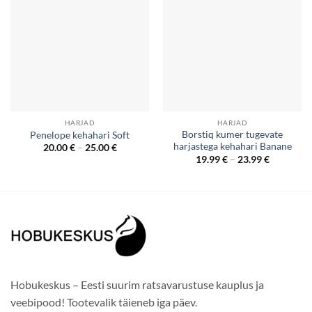
HARJAD
HARJAD
Borstiq kumer tugevate
Penelope kehahari Soft
harjastega kehahari Banane
Price
20.00
€
–
25.00
€
range:
Price
19.99
€
–
23.99
€
20.00 €
range:
through
19.99 €
25.00 €
through
23.99 €
Hobukeskus – Eesti suurim ratsavarustuse kauplus ja
veebipood! Tootevalik täieneb iga päev.