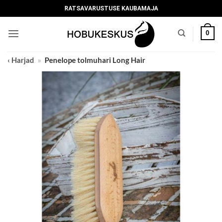
Skip
RATSAVARUSTUSE KAUBAMAJA
to
content
0
‹ Harjad
»
Penelope tolmuhari Long Hair