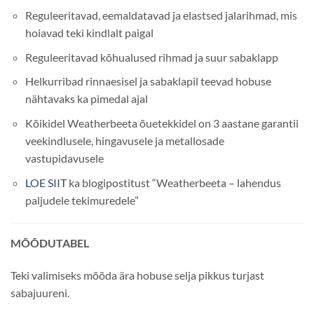
Reguleeritavad, eemaldatavad ja elastsed jalarihmad, mis
hoiavad teki kindlalt paigal
Reguleeritavad kõhualused rihmad ja suur sabaklapp
Helkurribad rinnaesisel ja sabaklapil teevad hobuse
nähtavaks ka pimedal ajal
Kõikidel Weatherbeeta õuetekkidel on 3 aastane garantii
veekindlusele, hingavusele ja metallosade
vastupidavusele
LOE SIIT
ka blogipostitust “Weatherbeeta – lahendus
paljudele tekimuredele”
MÕÕDUTABEL
Teki valimiseks mõõda ära hobuse selja pikkus turjast
sabajuureni.