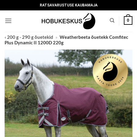
Skip
RATSAVARUSTUSE KAUBAMAJA
to
content
0
‹ 200 g - 290 g õuetekid
»
Weatherbeeta õuetekk Comfitec
Plus Dynamic II 1200D 220g