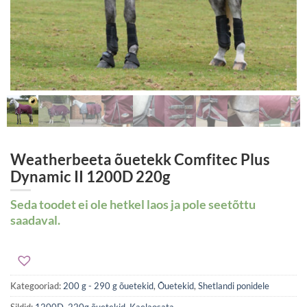
Weatherbeeta õuetekk Comfitec Plus
Dynamic II 1200D 220g
Seda toodet ei ole hetkel laos ja pole seetõttu
saadaval.
Kategooriad:
200 g - 290 g õuetekid
,
Õuetekid
,
Shetlandi ponidele
Sildid:
1200D
,
220g õuetekid
,
Kaelaosata