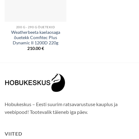
200 G - 290 G ÕUETEKID
Weatherbeeta kaelaosaga
õuetekk Comfitec Plus
Dynamic II 1200D 220g
210.00
€
Hobukeskus – Eesti suurim ratsavarustuse kauplus ja
veebipood! Tootevalik täieneb iga päev.
VIITED