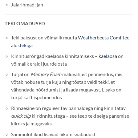
Jalarihmad: jah
TEKI OMADUSED
Teki paksust on võimalik muuta
Weatherbeeta Comfitec
alustekiga
Kinnitusrõngad kaelaosa kinnitamiseks –
kaelaosa
on
võimalik eraldi juurde osta
Turjal on
Memory Foam
mäluvahust pehmendus, mis
võtab hobuse turja kuju ning tõstab veidi tekki, et
vähendada hõõrdumist ja lisada mugavust. Lisaks on
turjal ka fliispehmendus
Rinnaesine on reguleeritav pannaldega ning kinnitatav
quick clip
kiirkinnitustega – see teeb teki selga panemise
kiireks ja mugavaks
Sammulõhikud lisavad liikumisvabadust